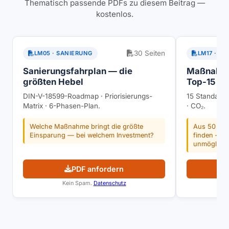
Thematisch passende PDFs zu diesem Beitrag —
kostenlos.
30 Seiten
LM05 · SANIERUNG
LM17 · M
Sanierungsfahrplan — die
Maßnahme
größten Hebel
Top-15 na
DIN-V-18599-Roadmap · Priorisierungs-
15 Standard
Matrix · 6-Phasen-Plan.
· CO₂.
Welche Maßnahme bringt die größte
Aus 50 Maß
Einsparung — bei welchem Investment?
finden — o
unmöglich.
PDF anfordern
Kein Spam.
Datenschutz
K