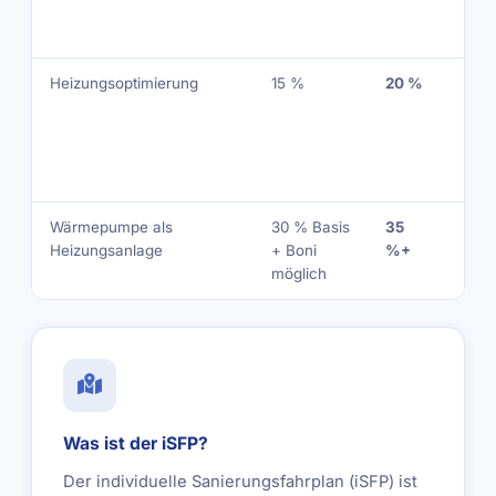
NRF
bez
Heizungsoptimierung
15 %
20 %
60.
€ /
ode
NRF
bez
Wärmepumpe als
30 % Basis
35
30.
Heizungsanlage
+ Boni
%+
€ er
möglich
WE
Was ist der iSFP?
Der individuelle Sanierungsfahrplan (iSFP) ist