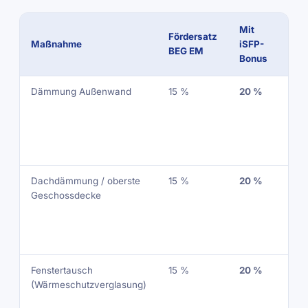
Mit
Max
Fördersatz
Maßnahme
iSFP-
förd
BEG EM
Bonus
Kos
Dämmung Außenwand
15 %
20 %
60.
€ /
ode
NRF
bez
Dachdämmung / oberste
15 %
20 %
60.
Geschossdecke
€ /
ode
NRF
bez
Fenstertausch
15 %
20 %
60.
(Wärmeschutzverglasung)
€ /
ode