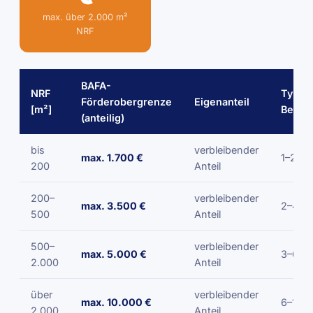
max. über 2.000 m²
NRF
BAFA-
NRF
Typis
Förderobergrenze
Eigenanteil
[m²]
Berat
(anteilig)
bis
verbleibender
max. 1.700 €
1–2 W
200
Anteil
200–
verbleibender
max. 3.500 €
2–4 W
500
Anteil
500–
verbleibender
max. 5.000 €
3–6 W
2.000
Anteil
über
verbleibender
max. 10.000 €
6–12 
2.000
Anteil