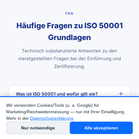
FAQ
Häufige Fragen zu ISO 50001
Grundlagen
Technisch substanziierte Antworten zu den
meistgestellten Fragen bei der Einführung und
Zertifizierung.
Was ist ISO 50001 und wofür gilt sie?
Wir verwenden Cookies/Tools (u. a. Google) für
ISO 50001:2018 legt Anforderungen an ein
Welche Kapitel umfasst die HLS-Struktur der
Marketing/Reichweitenmessung — nur mit Ihrer Einwilligung.
ISO 50001:2018?
Energiemanagementsystem (EnMS) fest. Sie gilt für
Mehr in der
Datenschutzerklärung
.
alle Organisationen unabhängig von Branche, Größe
Nur notwendige
Alle akzeptieren
oder Art der genutzten Energie. Ziel ist die
ISO 50001:2018 folgt der High-Level-Structure mit
Kontakt aufnehmen
Was ist eine Energieleistungskennzahl (EnPI)?
kontinuierliche Verbesserung der energiebezogenen