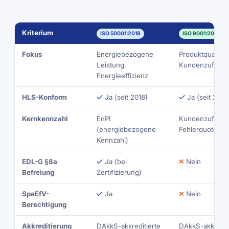
Kriterium
ISO 50001:2018
ISO 9001:2015
Fokus
Energiebezogene
Produktqualität,
Leistung,
Kundenzufriede
Energieeffizienz
HLS-Konform
Ja (seit 2018)
Ja (seit 2015
Kernkennzahl
EnPI
Kundenzufriede
(energiebezogene
Fehlerquoten
Kennzahl)
EDL-G §8a
Ja (bei
Nein
Befreiung
Zertifizierung)
SpaEfV-
Ja
Nein
Berechtigung
Akkreditierung
DAkkS-akkreditierte
DAkkS-akkrediti