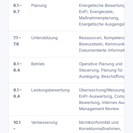
6.1 –
Planung
Energetische Bewertung, En
6.7
EnPI, Energieziele,
Maßnahmenplanung,
Energetische Ausgangsbasi
7.1 –
Unterstützung
Ressourcen, Kompetenz,
7.6
Bewusstsein, Kommunikation
Dokumentierte Information
8.1 –
Betrieb
Operative Planung und
8.4
Steuerung, Planung für SEU
Auslegung, Beschaffung
9.1 –
Leistungsbewertung
Überwachung/Messung/Ana
9.4
EnPI-Auswertung, Complian
Bewertung, Internes Audit,
Management Review
10.1
Verbesserung
Nichtkonformität und
–
Korrekturmaßnahmen,