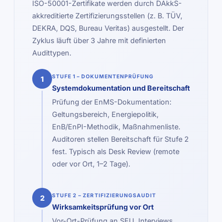
ISO-50001-Zertifikate werden durch DAkkS-
akkreditierte Zertifizierungsstellen (z. B. TÜV,
DEKRA, DQS, Bureau Veritas) ausgestellt. Der
Zyklus läuft über 3 Jahre mit definierten
Audittypen.
STUFE 1 – DOKUMENTENPRÜFUNG
1
Systemdokumentation und Bereitschaft
Prüfung der EnMS-Dokumentation:
Geltungsbereich, Energiepolitik,
EnB/EnPI-Methodik, Maßnahmenliste.
Auditoren stellen Bereitschaft für Stufe 2
fest. Typisch als Desk Review (remote
oder vor Ort, 1–2 Tage).
STUFE 2 – ZERTIFIZIERUNGSAUDIT
2
Wirksamkeitsprüfung vor Ort
Vor-Ort-Prüfung an SEU, Interviews,