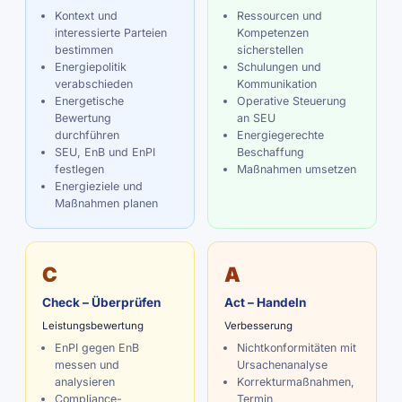
Kontext und
Ressourcen und
interessierte Parteien
Kompetenzen
bestimmen
sicherstellen
Energiepolitik
Schulungen und
verabschieden
Kommunikation
Energetische
Operative Steuerung
Bewertung
an SEU
durchführen
Energiegerechte
SEU, EnB und EnPI
Beschaffung
festlegen
Maßnahmen umsetzen
Energieziele und
Maßnahmen planen
C
A
Check – Überprüfen
Act – Handeln
Leistungsbewertung
Verbesserung
EnPI gegen EnB
Nichtkonformitäten mit
messen und
Ursachenanalyse
analysieren
Korrekturmaßnahmen,
Compliance-
Termin,