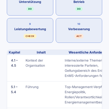
Unterstützung
Betrieb
DO
DO
9
10
Leistungs­bewertung
Verbesserung
CHECK
ACT
Kapitel
Inhalt
Wesentliche Anforderun
4.1 –
Kontext der
Interne/externe Themen,
4.5
Organisation
interessierte Parteien,
Geltungsbereich des EnMS,
EnMS-Anforderungen festle
5.1 –
Führung
Top-Management-Verpflicht
5.4
Energiepolitik,
Rollen/Verantwortlichkeiten,
Energiemanagementbeauftra