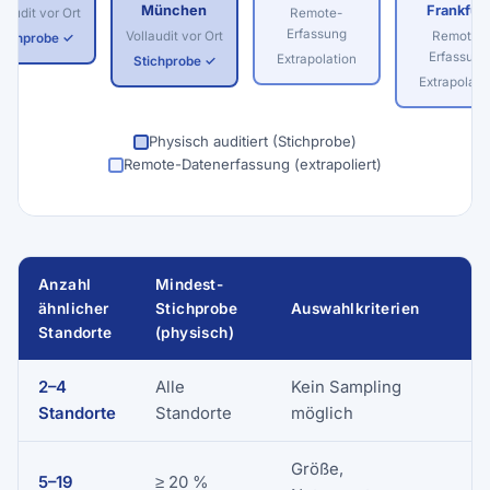
München
Frankfurt
llaudit vor Ort
Remote-
Erfassung
Vollaudit vor Ort
Remote-
tichprobe ✓
Erfassung
Extrapolation
Stichprobe ✓
Extrapolati
Physisch auditiert (Stichprobe)
Remote-Datenerfassung (extrapoliert)
Anzahl
Mindest-
ähnlicher
Stichprobe
Auswahlkriterien
Standorte
(physisch)
2–4
Alle
Kein Sampling
J
i
Standorte
Standorte
möglich
Größe,
R
5–19
≥ 20 %