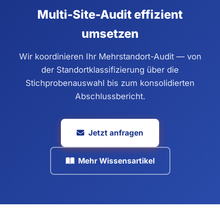
beurteilt werden können.
genauen Kosten hängen von Standortanzahl,
Multi-Site-Audit effizient
geografischer Streuung, Komplexität der Energiesysteme
umsetzen
und Qualität der vorhandenen Verbrauchsdaten ab.
Unternehmen mit guter Datenlage und homogenen
Wir koordinieren Ihr Mehrstandort-Audit — von
Standorten profitieren am stärksten.
der Standortklassifizierung über die
Stichprobenauswahl bis zum konsolidierten
Abschlussbericht.
Jetzt anfragen
Mehr Wissensartikel