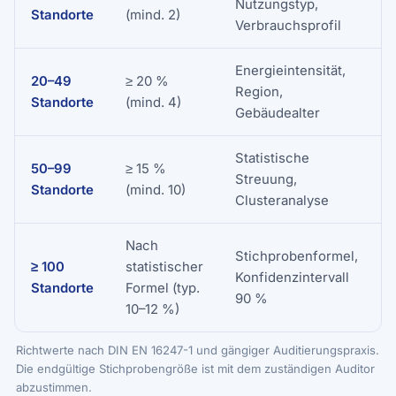
Nutzungstyp,
B
Standorte
(mind. 2)
s
Verbrauchsprofil
Energieintensität,
20–49
≥ 20 %
A
Region,
i
Standorte
(mind. 4)
Gebäudealter
Statistische
C
50–99
≥ 15 %
Streuung,
V
Standorte
(mind. 10)
Clusteranalyse
Nach
Stichprobenformel,
≥ 100
statistischer
Konfidenzintervall
i
Standorte
Formel (typ.
90 %
10–12 %)
Richtwerte nach DIN EN 16247-1 und gängiger Auditierungspraxis.
Die endgültige Stichprobengröße ist mit dem zuständigen Auditor
abzustimmen.