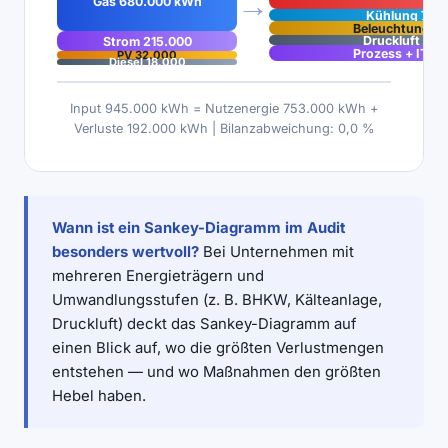
→
Gas 680.000 kWh
Kühlung 78.
Beleuchtung 9
Druckluft 68.
Strom 215.000
Prozess + IT 11
PV 32.000
Diesel 18.000
Input 945.000 kWh = Nutzenergie 753.000 kWh +
Verluste 192.000 kWh | Bilanzabweichung: 0,0 %
Wann ist ein Sankey-Diagramm im Audit
besonders wertvoll?
Bei Unternehmen mit
mehreren Energieträgern und
Umwandlungsstufen (z. B. BHKW, Kälteanlage,
Druckluft) deckt das Sankey-Diagramm auf
einen Blick auf, wo die größten Verlustmengen
entstehen — und wo Maßnahmen den größten
Hebel haben.