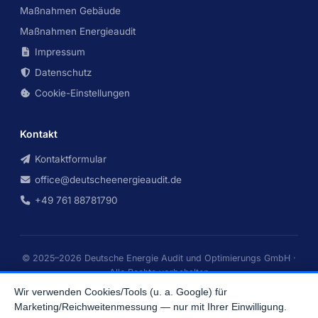
Maßnahmen Gebäude
Maßnahmen Energieaudit
Impressum
Datenschutz
Cookie-Einstellungen
Kontakt
Kontaktformular
office@deutscheenergieaudit.de
+49 761 88781790
© 2025–2026 Deutsche Energie Audit und Optimierungs GmbH ·
Alle Rechte vorbehalten
Energieaudits nach DIN EN 16247 · für uns tätiger, beim BAFA
Wir verwenden Cookies/Tools (u. a. Google) für
registrierter Energieberater
Marketing/Reichweitenmessung — nur mit Ihrer Einwilligung.