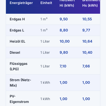
Energieträger
Einheit
Hi (kWh)
Hs (kWh)
9,50
10,55
Erdgas H
1 m³
8,80
9,77
Erdgas L
1 m³
10,00
10,64
Heizöl EL
1 Liter
9,80
10,40
Diesel
1 Liter
Flüssiggas
7,10
7,66
1 Liter
(LPG)
Strom (Netz-
1,00
1,00
1 kWh
Mix)
PV-
1,00
1,00
1 kWh
Eigenstrom