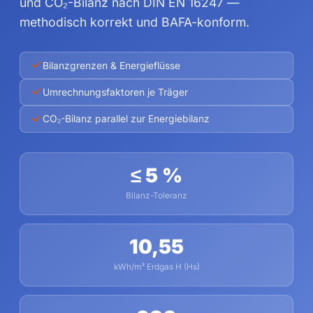
und CO₂-Bilanz nach DIN EN 16247 —
methodisch korrekt und BAFA-konform.
Bilanzgrenzen & Energieflüsse
Umrechnungsfaktoren je Träger
CO₂-Bilanz parallel zur Energiebilanz
≤ 5 %
Bilanz-Toleranz
10,55
kWh/m³ Erdgas H (Hs)