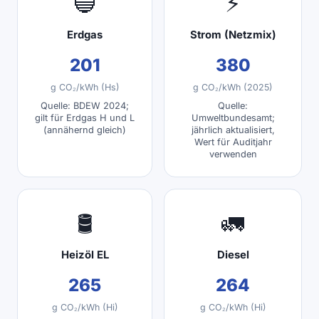
🔵
⚡
Erdgas
Strom (Netzmix)
201
380
g CO₂/kWh (Hs)
g CO₂/kWh (2025)
Quelle: BDEW 2024;
Quelle:
gilt für Erdgas H und L
Umweltbundesamt;
(annähernd gleich)
jährlich aktualisiert,
Wert für Auditjahr
verwenden
🛢️
🚛
Heizöl EL
Diesel
265
264
g CO₂/kWh (Hi)
g CO₂/kWh (Hi)