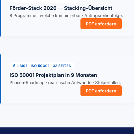
oder fehlende Zählerdaten sein. Bei mehr als 10
Förder-Stack 2026 — Stacking-Übersicht
% Differenz ist die Qualität der Bilanz zu
8 Programme · welche kombinierbar · Antragsreihenfolge.
hinterfragen und eine erneute Datenerhebung
PDF anfordern
notwendig.
📄 LM01 · ISO 50001 · 32 SEITEN
ISO 50001 Projektplan in 9 Monaten
Phasen-Roadmap · realistische Aufwände · Stolperfallen.
PDF anfordern