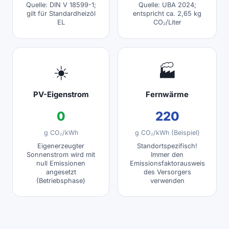
Quelle: DIN V 18599-1;
Quelle: UBA 2024;
gilt für Standardheizöl
entspricht ca. 2,65 kg
EL
CO₂/Liter
☀️
🏭
PV-Eigenstrom
Fernwärme
0
220
g CO₂/kWh
g CO₂/kWh (Beispiel)
Eigenerzeugter
Standortspezifisch!
Sonnenstrom wird mit
Immer den
null Emissionen
Emissionsfaktorausweis
angesetzt
des Versorgers
(Betriebsphase)
verwenden